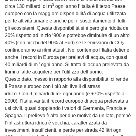
3
circa 130 miliardi di m
ogni anno l’Italia è il terzo Paese
europeo con la maggiore disponibilità di acqua utilizzata
per le attività umane e anche per il sostentamento di tutti
gli ecosistemi. Questa disponibilità si è però già ridotta del
20% rispetto ad inizio ‘900 e potrebbe diminuire di un altro
40% (con picchi del 90% al Sud) se le emissioni di CO
2
continueranno ai ritmi attuali. Nel contempo l’Italia detiene
anche il record in Europa per prelievi di acqua, con quasi
3
40 miliardi di m
ogni anno. Si tratta di acqua prelevata da
fiumi o falde acquifere per l’utilizzo dell’uomo.
Questo dato, messo in rapporto alla disponibilità, ci rende
il Paese europeo con i più alti livelli di stress
3
idrico. Con 9 miliardi di m
ogni anno (e +70% rispetto al
2000), l’Italia vanta il record europeo di acqua prelevata a
usi civili, quasi doppiando i valori di Germania, Francia e
Spagna. Il prelievo è alto per due motivi: da un lato, perché
l’infrastruttura idrica è vecchia, caratterizzata da
investimenti insufficienti, e perde per strada 42 litri ogni